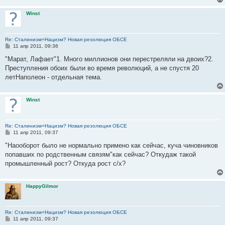
и
е
Winst
Re: Сталинизм=Нацизм? Новая резолюция ОБСЕ
С
11 апр 2011, 09:36
о
о
"Марат, Лафает"1. Много миллионов они перестреляли на двоих?2.
б
Преступления обоих были во время революций, а не спустя 20
щ
е
летНаполеон - отдельная тема.
н
и
е
Winst
Re: Сталинизм=Нацизм? Новая резолюция ОБСЕ
С
11 апр 2011, 09:37
о
о
"Наооборот было не нормально примено как сейчас, куча чиновников
б
попавших по родственным связям"как сейчас? Откудаж такой
щ
е
промышленный рост? Откуда рост с/х?
н
и
е
HappyGilmor
Re: Сталинизм=Нацизм? Новая резолюция ОБСЕ
С
11 апр 2011, 09:37
о