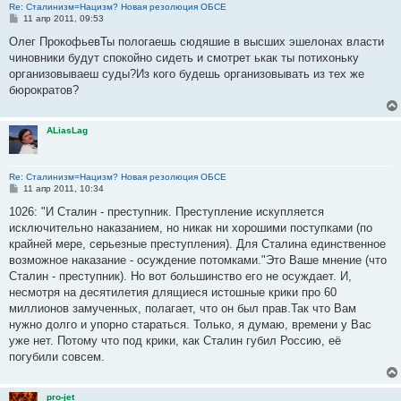
Re: Сталинизм=Нацизм? Новая резолюция ОБСЕ
С
11 апр 2011, 09:53
о
о
Олег ПрокофьевТы пологаешь сюдяшие в высших эшелонах власти
б
чиновники будут спокойно сидеть и смотрет ькак ты потихоньку
щ
е
организовываеш суды?Из кого будешь организовывать из тех же
н
бюрократов?
и
е
ALiasLag
Re: Сталинизм=Нацизм? Новая резолюция ОБСЕ
С
11 апр 2011, 10:34
о
о
1026: "И Сталин - преступник. Преступление искупляется
б
исключительно наказанием, но никак ни хорошими поступками (по
щ
е
крайней мере, серьезные преступления). Для Сталина единственное
н
возможное наказание - осуждение потомками."Это Ваше мнение (что
и
е
Сталин - преступник). Но вот большинство его не осуждает. И,
несмотря на десятилетия длящиеся истошные крики про 60
миллионов замученных, полагает, что он был прав.Так что Вам
нужно долго и упорно стараться. Только, я думаю, времени у Вас
уже нет. Потому что под крики, как Сталин губил Россию, её
погубили совсем.
pro-jet