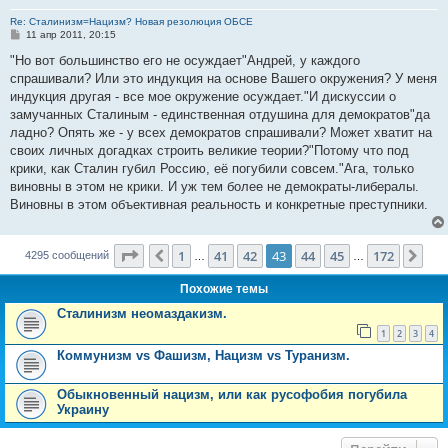
Re: Сталинизм=Нацизм? Новая резолюция ОБСЕ
С
11 апр 2011, 20:15
о
о
"Но вот большинство его не осуждает"Андрей, у каждого
б
спрашивали? Или это индукция на основе Вашего окружения? У меня
щ
е
индукция другая - все мое окружение осуждает."И дискуссии о
н
замучанных Сталиным - единственная отдушина для демократов"да
и
е
ладно? Опять же - у всех демократов спрашивали? Может хватит на
своих личных догадках строить великие теории?"Потому что под
крики, как Сталин губил Россию, её погубили совсем."Ага, только
виновны в этом не крики. И уж тем более не демократы-либералы.
Виновны в этом объективная реальность и конкретные преступники.
Страница
43
из
172
1
41
42
43
44
45
172
Пред.
Сле
4295 сообщений
…
…
Похожие темы
Сталинизм неомаздакизм.
1
2
3
4
Коммунизм vs Фашизм, Нацизм vs Туранизм.
Обыкновенный нацизм, или как русофобия погубила
Украину