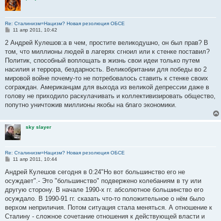
Re: Сталинизм=Нацизм? Новая резолюция ОБСЕ
С
11 апр 2011, 10:42
о
о
2 Андрей Кулешов:а в чем, простите великодушно, он был прав? В
б
том, что миллионы людей в лагерях сгноил или к стенке поставил?
щ
е
Политик, способный воплощать в жизнь свои идеи только путем
н
насилия и террора, бездарность. Великобритании для победы во 2
и
е
мировой войне почему-то не потребовалось ставить к стенке своих
сограждан. Американцам для выхода из великой депрессии даже в
голову не приходило раскулачивать и коллективизировать общество,
попутно уничтожив миллионы якобы на благо экономики.
sky slayer
Re: Сталинизм=Нацизм? Новая резолюция ОБСЕ
С
11 апр 2011, 10:44
о
о
Андрей Кулешов сегодня в 0:24"Но вот большинство его не
б
осуждает".- Это "большинство" подвержено колебаниям в ту или
щ
е
другую сторону. В начале 1990-х гг. абсолютное большинство его
н
осуждало. В 1990-91 гг. сказать что-то положительное о нём было
и
е
верхом неприличия. Потом ситуация стала меняться. А отношение к
Сталину - сложное сочетание отношения к действующей власти и