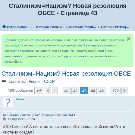
Сталинизм=Нацизм? Новая резолюция
ОБСЕ - Страница 43
Исторический форум
История России
Советская Россия, СССР
Сталинизм=Нацизм? Новая резолюция ОБСЕ
Дорогие друзья! Это форум об истории, а не о форумчанах. За любое хамство и
переходы на личности мы выносим предупреждения. За предупреждениями
следуют блокировки (от одного дня до года, по нарастающей). Нам очень
неприятно это делать, но приходится. Будьте терпимее к своим оппонентам,
пожалуйста
Сталинизм=Нацизм? Новая резолюция ОБСЕ
⇐
Советская Россия, СССР
Страница
43
из
172
1
41
42
43
44
45
172
Пред.
Сле
4295 сообщений
…
…
Winst
Re: Сталинизм=Нацизм? Новая резолюция ОБСЕ
С
11 апр 2011, 09:24
о
о
#1051именно! А система только способствовала этой схеме!А кто
б
систему создал?
щ