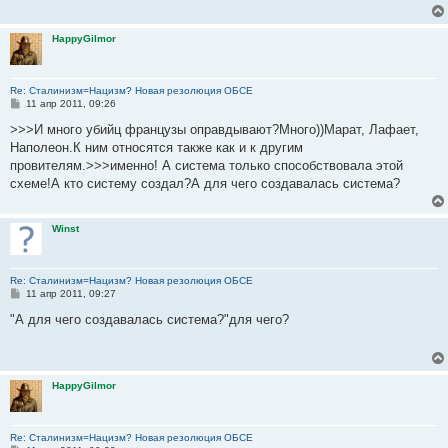
е
н
и
HappyGilmor
е
Re: Сталинизм=Нацизм? Новая резолюция ОБСЕ
С
11 апр 2011, 09:26
о
о
>>>И много убийц французы оправдывают?Много))Марат, Лафает,
б
Наполеон.К ним относятся также как и к другим
щ
е
провителям.>>>именно! А система только способствовала этой
н
схеме!А кто систему создал?А для чего создавалась система?
и
е
Winst
Re: Сталинизм=Нацизм? Новая резолюция ОБСЕ
С
11 апр 2011, 09:27
о
о
"А для чего создавалась система?"для чего?
б
щ
е
н
и
HappyGilmor
е
Re: Сталинизм=Нацизм? Новая резолюция ОБСЕ