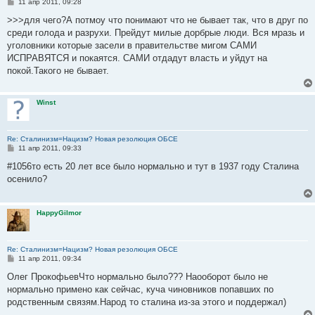
С
11 апр 2011, 09:28
о
о
>>>для чего?А потмоу что понимают что не бывает так, что в друг по
б
среди голода и разрухи. Прейдут милые дорбрые люди. Вся мразь и
щ
е
уголовники которые засели в правительстве мигом САМИ
н
ИСПРАВЯТСЯ и покаятся. САМИ отдадут власть и уйдут на
и
е
покой.Такого не бывает.
Winst
Re: Сталинизм=Нацизм? Новая резолюция ОБСЕ
С
11 апр 2011, 09:33
о
о
#1056то есть 20 лет все было нормально и тут в 1937 году Сталина
б
осенило?
щ
е
н
и
HappyGilmor
е
Re: Сталинизм=Нацизм? Новая резолюция ОБСЕ
С
11 апр 2011, 09:34
о
о
Олег ПрокофьевЧто нормально было??? Наооборот было не
б
нормально примено как сейчас, куча чиновников попавших по
щ
е
родственным связям.Народ то сталина из-за этого и поддержал)
н