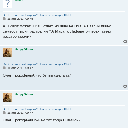
Winst
е
Re: Сталинизм=Нацизм? Новая резолюция ОБСЕ
С
11 апр 2011, 09:45
о
о
#1064вот может и Ваш ответ, но явно не мой."А Сталин лично
б
семьсот тысяч растрелял?"А Марат с Лафайетом всех лично
щ
е
расстреливали?
н
и
е
HappyGilmor
Re: Сталинизм=Нацизм? Новая резолюция ОБСЕ
С
11 апр 2011, 09:47
о
о
Олег ПрокофьевА что бы вы сделали?
б
щ
е
н
и
HappyGilmor
е
Re: Сталинизм=Нацизм? Новая резолюция ОБСЕ
С
11 апр 2011, 09:47
о
о
Олег ПрокофьевПричем тут тогда миллион?
б
щ