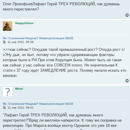
о
Олег ПрокофьевЛафает Герой ТРЕХ РЕВОЛЮЦИЙ, как думаешь
б
много перестрелял?
щ
е
н
и
HappyGilmor
е
Re: Сталинизм=Нацизм? Новая резолюция ОБСЕ
С
11 апр 2011, 09:39
о
о
>>>как сейчас? Откудаж такой промышленный рост? Откуда рост с/
б
х?Ну дык, он был, потому что убрали сдерижвающие факторы
щ
е
которые были в РИ.При этом.Корупция была. Может быть не такая
н
как сейчас у нас сейчас все СОВСЕМ плохо. Но значительная.К
и
е
стати к 37 году идет ЗАМЕДЛЕНИЕ роста. Почему начали искать кто
виноват.
Winst
Re: Сталинизм=Нацизм? Новая резолюция ОБСЕ
С
11 апр 2011, 09:41
о
о
"Лафает Герой ТРЕХ РЕВОЛЮЦИЙ, как думаешь много
б
перестрелял?"Вряд ли миллион наберется. К тому же поправка на
щ
е
революцию. Про Марата вообще молчу.Однакож это уже 18 век
н