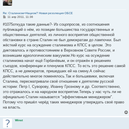
Re: Сталинизм=Нацизм? Новая резолюция ОБСЕ
С
11 апр 2011, 11:36
о
о
#1075откуда такие данные?- Из соцопросов, из соотношения
б
публикаций о нём, из позиции большинства государственных и
щ
е
общественных деятелей, из личного восприятия общественной
н
обстановки в стране.Сталин не был демократам до лампочки. Был
и
е
жёсткий курс на осуждение сталинизма и КПСС в целом. Это
диктовалось и противостоянием в Верховном Совете России, и
возникшим идеологическим вакуумом.Но курс на осуждение
сталинизма начат ещё Горбачёвым, и он отражён в решениях
съездов, конференции и пленумов КПСС. То есть это решение самой
КПСС, а не демократов, пришедших ей на смену.А сейчас
действительно многое поменялось.Так и большевики, включая
Сталина, пересматривали своё отношение к деятелям русской
истории: Петр I, Суворову, Иоанну Грозному и др. Соответственно,
это отражалось и на народном восприятии.Теперь у нас чуть ли не
официально Сталин называется "эффективным менеджером".
Потому что пришёл черёд таких менеджеров утверждать своё право
на власть.
Winst