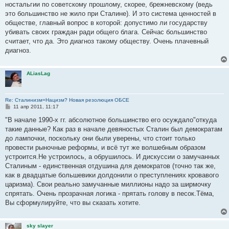
ностальгии по советскому прошлому, скорее, брежневскому (ведь
это большинство не жило при Сталине). И это система ценностей в
обществе, главный вопрос в которой: допустимо ли государству
убивать своих граждан ради общего блага. Сейчас большинство
считает, что да. Это диагноз такому обществу. Очень плачевный
диагноз.
ALiasLag
Re: Сталинизм=Нацизм? Новая резолюция ОБСЕ
С
11 апр 2011, 11:17
о
о
"В начале 1990-х гг. абсолютное большинство его осуждало"откуда
б
такие данные? Как раз в начале девяностых Сталин был демократам
щ
е
до лампочки, поскольку они были уверены, что стоит только
н
провести рыночные реформы, и всё тут же волшебным образом
и
е
устроится.Не устроилось, а обрушилось. И дискуссии о замучанных
Сталиным - единственная отдушина для демократов (точно так же,
как в двадцатые большевики долдонили о преступлениях кровавого
царизма). Свои реально замучанные миллионы надо за ширмочку
спрятать. Очень прозрачная логика - прятать голову в песок.Тёма,
Вы сформулируйте, что вы сказать хотите.
sky slayer