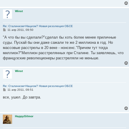
е
н
и
Winst
е
Re: Сталинизм=Нацизм? Новая резолюция ОБСЕ
С
11 апр 2011, 09:50
о
о
"А что бы вы сделали?"сделал бы хоть более менее приличные
б
суды. Пускай бы они даже сажали те же 2 миллиона в год. Но
щ
е
массовые расстрелы в 20 веке - нонсенс."Причем тут тогда
н
миллион?"Миллион расстрелянных при Сталине. Ты заявляешь, что
и
е
французские революционеры расстреляли не меньше.
Winst
Re: Сталинизм=Нацизм? Новая резолюция ОБСЕ
С
11 апр 2011, 09:51
о
о
все, ушел. До завтра.
б
щ
е
н
и
HappyGilmor
е