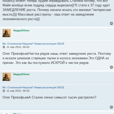
пошел)) Может теперь будем оправдывать Сталина потому, что вот
и
е
Майя вообще всем подряд сердца вырезали))"К стати к 37 году идет
ЗАМЕДЛЕНИЕ роста. Почему начали искать кто виноват."интересная
мысль)))) Массовые расстрелы - наш ответ на замедление
экономического роста)))
HappyGilmor
Re: Сталинизм=Нацизм? Новая резолюция ОБСЕ
С
11 апр 2011, 09:42
о
о
Олег ПрокофьевЧистка рядов нашь ответ замедленю роста. Поэтому
б
и искали шпионов ставяших палки в колоса экономики.Это ОДНА из
щ
е
причин. Это как бы послужило ИСКРОЙ к чистке рядов.
н
и
е
HappyGilmor
Re: Сталинизм=Нацизм? Новая резолюция ОБСЕ
С
11 апр 2011, 09:43
о
о
Олег ПрокофьевА Сталин лично семьсот тысяч растрелял?
б
щ
е
н
и