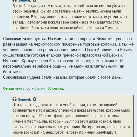
Samuel
:
В такой ситуации тем готам, которые всё-таки не смогли уйти со
своих земель в Крыму и остались на этих землях, нужны были
союзники. В Крыму многие готы решили остаться и не уходить на
запад. Поэтому они искали себе союзников. Кандидатом стали
еврейские богатые и влиятельные общины Крыма и Тамани.
Союзники Были нужны. Но ими стали не евреи, а Византия, успешно
развивавшая на черноморском побережье торговые колонии, а так же
увеличивавшая свое религиозное влияние. По этой причине в Крыму
существовала готская епархия греческой православной церкви.
Именно в Крыму евреев было гораздо меньше, чем в Тамани. И
первоначально еврейские общины не были ни влиятельными, ни
богатыми.
Союзниками иудеев стали хазары, которые брали с готов дань.
Отправлено спустя 8 минут 36 секунд:
Samuel
:
Что касается доказательств моей теории, то нет оснований
сомневаться в том археологическом доказательстве, которое было
явлено миру в 19 веке - факт существования еврея с готским
именем ХерФидила, который был при этом даже коэном, явно
очень сильно подкрепляет эту теорию. Датировка надписи на этом
камне восходит к 5 веку. Этот человек по имени ХерФидила