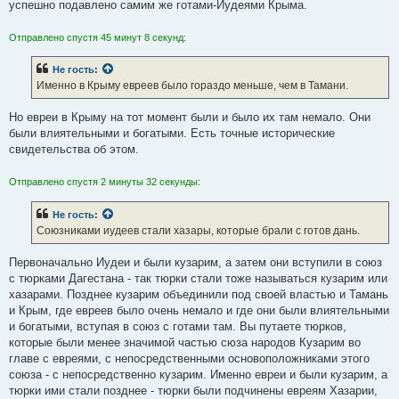
успешно подавлено самим же готами-Иудеями Крыма.
Отправлено спустя 45 минут 8 секунд:
Не гость
:
Именно в Крыму евреев было гораздо меньше, чем в Тамани.
Но евреи в Крыму на тот момент были и было их там немало. Они
были влиятельными и богатыми. Есть точные исторические
свидетельства об этом.
Отправлено спустя 2 минуты 32 секунды:
Не гость
:
Союзниками иудеев стали хазары, которые брали с готов дань.
Первоначально Иудеи и были кузарим, а затем они вступили в союз
с тюрками Дагестана - так тюрки стали тоже называться кузарим или
хазарами. Позднее кузарим объединили под своей властью и Тамань
и Крым, где евреев было очень немало и где они были влиятельными
и богатыми, вступая в союз с готами там. Вы путаете тюрков,
которые были менее значимой частью сюза народов Кузарим во
главе с евреями, с непосредственными основоположниками этого
союза - с непосредственно кузарим. Именно евреи и были кузарим, а
тюрки ими стали позднее - тюрки были подчинены евреям Хазарии,