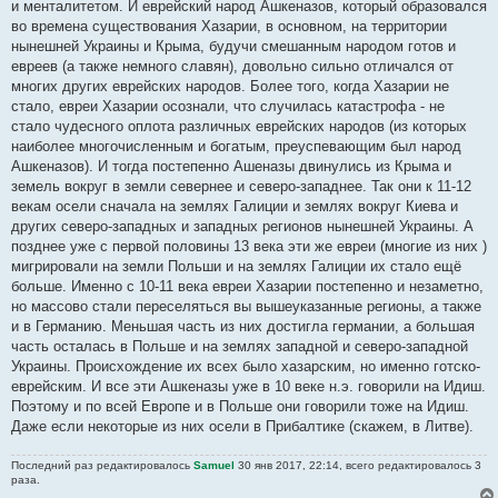
и менталитетом. И еврейский народ Ашкеназов, который образовался
во времена существования Хазарии, в основном, на территории
нынешней Украины и Крыма, будучи смешанным народом готов и
евреев (а также немного славян), довольно сильно отличался от
многих других еврейских народов. Более того, когда Хазарии не
стало, евреи Хазарии осознали, что случилась катастрофа - не
стало чудесного оплота различных еврейских народов (из которых
наиболее многочисленным и богатым, преуспевающим был народ
Ашкеназов). И тогда постепенно Ашеназы двинулись из Крыма и
земель вокруг в земли севернее и северо-западнее. Так они к 11-12
векам осели сначала на землях Галиции и землях вокруг Киева и
других северо-западных и западных регионов нынешней Украины. А
позднее уже с первой половины 13 века эти же евреи (многие из них )
мигрировали на земли Польши и на землях Галиции их стало ещё
больше. Именно с 10-11 века евреи Хазарии постепенно и незаметно,
но массово стали переселяться вы вышеуказанные регионы, а также
и в Германию. Меньшая часть из них достигла германии, а большая
часть осталась в Польше и на землях западной и северо-западной
Украины. Происхождение их всех было хазарским, но именно готско-
еврейским. И все эти Ашкеназы уже в 10 веке н.э. говорили на Идиш.
Поэтому и по всей Европе и в Польше они говорили тоже на Идиш.
Даже если некоторые из них осели в Прибалтике (скажем, в Литве).
Последний раз редактировалось
Samuel
30 янв 2017, 22:14, всего редактировалось 3
раза.