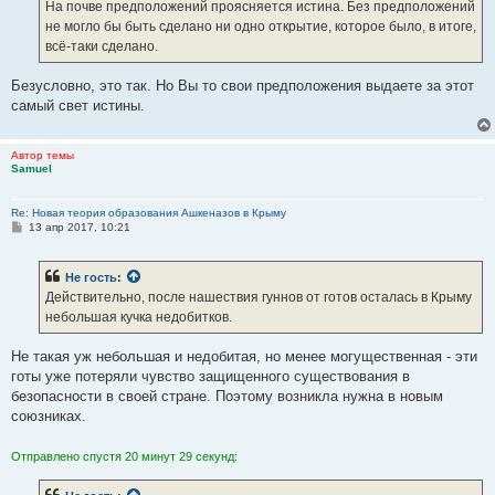
На почве предположений проясняется истина. Без предположений
не могло бы быть сделано ни одно открытие, которое было, в итоге,
всё-таки сделано.
Безусловно, это так. Но Вы то свои предположения выдаете за этот
самый свет истины.
Автор темы
Samuel
Re: Новая теория образования Ашкеназов в Крыму
С
13 апр 2017, 10:21
о
о
б
Не гость
:
щ
е
Действительно, после нашествия гуннов от готов осталась в Крыму
н
небольшая кучка недобитков.
и
е
Не такая уж небольшая и недобитая, но менее могущественная - эти
готы уже потеряли чувство защищенного существования в
безопасности в своей стране. Поэтому возникла нужна в новым
союзниках.
Отправлено спустя 20 минут 29 секунд: