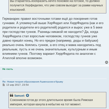
Вы стараетесь изобразить нечто похожее на готское, то должно
получится Херфидилих, что уже совсем выходит за рамки научных
изысканий.
Германарих правил восточными готами ещё до покорения готов
гуннами. А упомянутый выше ХерФидил или ХеррФидила (как и его
родители и родители его родителей) родился и вырос уже в 5 веке
при господстве гуннов. Разницы никакой не находите? Да, когда
ХеррФидила стал взрослым человеком, господству гуннов уже
давно пришёл конец. Но его предки (например, деды и бабушки)
реально очень боялись гуннов, а его отец и мама находились под
реальным, пусть и не очень значительным, культурным и иным
влиянием гуннов. Поэтому вариант ХеррФидила по аналогии с
Атиллой вполне возможен.
Не гость
Re: Новая теория образования Ашкеназов в Крыму
С
13 апр 2017, 23:54
о
о
б
Samuel
:
щ
е
Союзником готов до этого длительное время была Римская
н
империя, которая канула в небытие на тот момент.
и
е