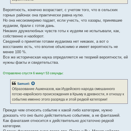
Вероятность, конечно возрастает, с учетом того, что в сельских
горных районах она практически равна нулю.
Но она несоизмеримо падает, если учесть, что хазары, принявшие
иудаизм, брали с готов дань.
Никаких дружелюбных чувств готы к иудеям не испытывали, как,
собственно и наоборот.
Сведений о принятии готами иудаизма нет никаких, а вот о
восстаниях есть, что вполне объяснимо и имеет вероятность не
менее 100 %.
Все же историческая наука определяется не теорией вероятности, ей
нужны факты и свидетельства.
Отправлено спустя 6 минут 53 секунды:
Samuel
:
Образование Ашкеназов, как Иудейского народа смешанного
готско-еврейского происхождения в Крыму в древности, я отношу к
событию именно этого разряда и этой редкой категории!
Прежде чем относить событие к какой либо категории, нужно
доказать что оно было действительно событием, а не фантазией.
Как фанатазия относится к действительно достаточно редкой
категории.