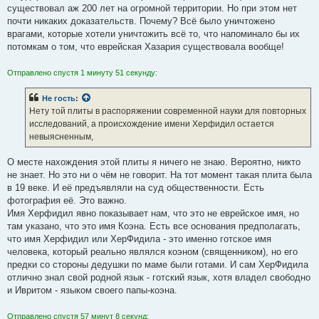
существовал аж 200 лет на огромной территории. Но при этом нет
почти никаких доказательств. Почему? Всё было уничтожено
врагами, которые хотели уничтожить всё то, что напоминало бы их
потомкам о том, что еврейская Хазария существовала вообще!
Отправлено спустя 1 минуту 51 секунду:
Не гость
:
Нету той плиты в распоряжении современной науки для повторных
исследований, а происхождение имени Херфидил остается
невыясненным,
О месте нахождения этой плиты я ничего не знаю. Вероятно, никто
не знает. Но это ни о чём не говорит. На тот момент такая плита была
в 19 веке. И её предъявляли на суд общественности. Есть
фотография её. Это важно.
Имя Херфидил явно показывает нам, что это не еврейское имя, но
там указано, что это имя Коэна. Есть все основания предполагать,
что имя Херфидил или ХерФидила - это именно готское имя
человека, который реально являлся коэном (священником), но его
предки со стороны дедушки по маме были готами. И сам ХерФидила
отлично знал свой родной язык - готский язык, хотя владел свободно
и Ивритом - языком своего папы-коэна.
Отправлено спустя 57 минут 8 секунд: