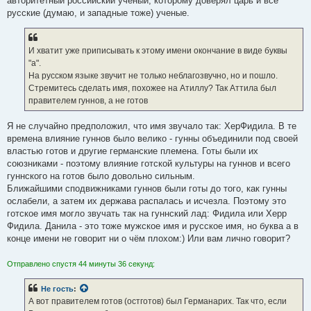
авторитетный российский ученый, которому доверял царь и все
русские (думаю, и западные тоже) ученые.
И хватит уже приписывать к этому имени окончание в виде буквы
"а".
На русском языке звучит не только неблагозвучно, но и пошло.
Стремитесь сделать имя, похожее на Атиллу? Так Аттила был
правителем гуннов, а не готов
Я не случайно предположил, что имя звучало так: ХерФидила. В те
времена влияние гуннов было велико - гунны объединили под своей
властью готов и другие германские племена. Готы были их
союзниками - поэтому влияние готской культуры на гуннов и всего
гуннского на готов было довольно сильным.
Ближайшими сподвижниками гуннов были готы до того, как гунны
ослабели, а затем их держава распалась и исчезла. Поэтому это
готское имя могло звучать так на гуннский лад: Фидила или Херр
Фидила. Данила - это тоже мужское имя и русское имя, но буква а в
конце имени не говорит ни о чём плохом:) Или вам лично говорит?
Отправлено спустя 44 минуты 36 секунд:
Не гость
:
А вот правителем готов (остготов) был Германарих. Так что, если