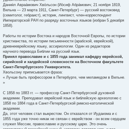
Дании́л Авраа́мович Хво́льсон (Ио́сиф Абра́мович; 21 ноября 1819,
Вильна — 23 марта 1911, Санкт-Петербург) — русский востоковед
(семитолог, гебраист), историк, лингвист, член-корреспондент
Императорской РАН по разряду восточных языков (избран 5 декабря
1858).
Работы по истории Востока и народов Восточной Европы, по истории
христианства, по истории письменности (арабской, еврейской),
древнееврейскому языку, ассириологии. Один из редакторов
научного перевода Библии на русский язык.
Принял православие и с 1855 года занимал кафедру еврейской,
сирийской и халдейской словесности на Восточном факультете
Санкт-Петербургского Университета.
Хвольсону приписывается фраза:
« Лучше быть профессором в Петербурге, чем меламедом в Вильне.
»
С 1858 по 1883 гг. — профессор Санкт-Петербургской духовной
академии. Преподавал еврейский язык и библейскую археологию с
1858 по 1884 года в Санкт-Петербургской римско-католической
академии.
Да, этот человек стал выкрестом. Он отказался от Иудаизма и с
1855 года уже точно никак не связан с еврейством - он всем сердцем
служил Мессии, православию и русскому царю. Это очень