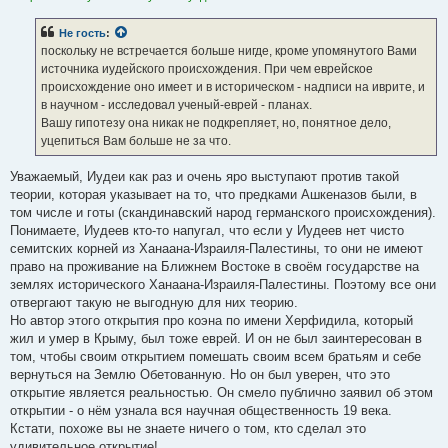
Не гость
:
поскольку не встречается больше нигде, кроме упомянутого Вами
источника иудейского происхождения. При чем еврейское
происхождение оно имеет и в историческом - надписи на иврите, и
в научном - исследовал ученый-еврей - планах.
Вашу гипотезу она никак не подкрепляет, но, понятное дело,
уцепиться Вам больше не за что.
Уважаемый, Иудеи как раз и очень яро выступают против такой
теории, которая указывает на то, что предками Ашкеназов были, в
том числе и готы (скандинавский народ германского происхождения).
Понимаете, Иудеев кто-то напугал, что если у Иудеев нет чисто
семитских корней из Ханаана-Израиля-Палестины, то они не имеют
право на проживание на Ближнем Востоке в своём государстве на
землях исторического Ханаана-Израиля-Палестины. Поэтому все они
отвергают такую не выгодную для них теорию.
Но автор этого открытия про коэна по имени Херфидила, который
жил и умер в Крыму, был тоже еврей. И он не был заинтересован в
том, чтобы своим открытием помешать своим всем братьям и себе
вернуться на Землю Обетованную. Но он был уверен, что это
открытие является реальностью. Он смело публично заявил об этом
открытии - о нём узнала вся научная общественность 19 века.
Кстати, похоже вы не знаете ничего о том, кто сделал это
удивительное открытие!