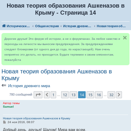
Новая теория образования Ашкеназов в
Крыму - Страница 14
Исторический форум
Общая история
История древнего мира
Новая теория образования Ашкеназов в Крыму
Дорогие друзья! Это форум об истории, а не о форумчанах. За любое хамство и
переходы на личности мы выносим предупреждения. За предупреждениями
следуют блокировки (от одного дня до года, по нарастающей). Нам очень
неприятно это делать, но приходится. Будьте терпимее к своим оппонентам,
пожалуйста
Новая теория образования Ашкеназов в
Крыму
⇐
История древнего мира
Страница
14
из
32
1
12
13
14
15
16
32
Пред.
След
780 сообщений
…
…
Автор темы
Samuel
Новая теория образования Ашкеназов в Крыму
С
24 ноя 2016, 08:07
о
о
Добрый день, друзья! Шалом! Мира вам всем.