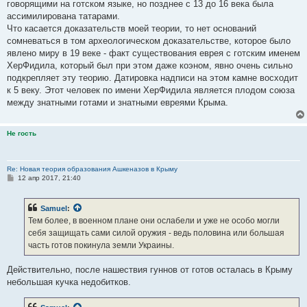
говорящими на готском языке, но позднее с 13 до 16 века была
ассимилирована татарами.
Что касается доказательств моей теории, то нет оснований
сомневаться в том археологическом доказательстве, которое было
явлено миру в 19 веке - факт существования еврея с готским именем
ХерФидила, который был при этом даже коэном, явно очень сильно
подкрепляет эту теорию. Датировка надписи на этом камне восходит
к 5 веку. Этот человек по имени ХерФидила является плодом союза
между знатными готами и знатными евреями Крыма.
Не гость
Re: Новая теория образования Ашкеназов в Крыму
С
12 апр 2017, 21:40
о
о
б
Samuel
:
щ
е
Тем более, в военном плане они ослабели и уже не особо могли
н
себя защищать сами силой оружия - ведь половина или большая
и
е
часть готов покинула земли Украины.
Действительно, после нашествия гуннов от готов осталась в Крыму
небольшая кучка недобитков.