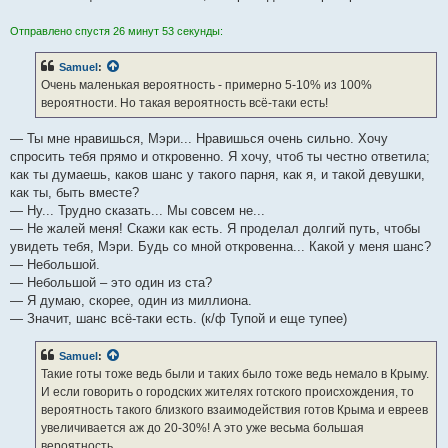
Отправлено спустя 26 минут 53 секунды:
Samuel
:
Очень маленькая вероятность - примерно 5-10% из 100%
вероятности. Но такая вероятность всё-таки есть!
— Ты мне нравишься, Мэри... Нравишься очень сильно. Хочу
спросить тебя прямо и откровенно. Я хочу, чтоб ты честно ответила;
как ты думаешь, каков шанс у такого парня, как я, и такой девушки,
как ты, быть вместе?
— Ну... Трудно сказать... Мы совсем не...
— Не жалей меня! Скажи как есть. Я проделал долгий путь, чтобы
увидеть тебя, Мэри. Будь со мной откровенна... Какой у меня шанс?
— Небольшой.
— Небольшой – это один из ста?
— Я думаю, скорее, один из миллиона.
— Значит, шанс всё-таки есть. (к/ф Тупой и еще тупее)
Samuel
:
Такие готы тоже ведь были и таких было тоже ведь немало в Крыму.
И если говорить о городских жителях готского происхождения, то
вероятность такого близкого взаимодействия готов Крыма и евреев
увеличивается аж до 20-30%! А это уже весьма большая
вероятность.