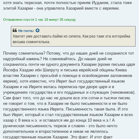
хотя знать тюркская, почти полностью приняв Иудаизм, стала тоже
элитой Хазарии - она управляла Хазарией вместе с евреями.
Отправлено спустя 1 час 18 минут 35 секунд:
Не гость
:
Хватит уже доставать байки из склепа. Как раз таки эта изторийка
весьма сомнительна.
Почему сомнительна? Потому, что до наших дней не сохранился тот
надгробный камень? Не сомневайтесь. До наших дней не
сохранилось почти ни одного документа Хазарии (кроме письма царя
Йосефа Хаздаю ибн Шапруту и письма еврейской общины Киева
властям Хазарии с просьбой о помощи в освобождении заложников
евреев), хотя известно, что Иврит был государственный языком
Хазарии и на Иврите велась переписка при дворе царя и в
учреждениях государства и его подданных и служащих (чиновников).
Сам факт того, что до нас не дошли все эти сотни и тысячи писем,
не говорит о том, что в Хазарии не было письменности и не было
государственного языка Иврита. Письменность такая была. И это
был Иврит, который и стал государственным языком Хазарии и всех
хазар с 8 века н.э. и оставался им до конца 10 века н.э.! А
руническая письменность тюрков и славян - это было нечто
дополнительное и второстепенное и никак не являлось
государственным языком Хазарии. Это факт. И этот факт