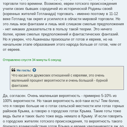
торговли того времени. Возможно, евреи готского происхождения
учили своих бывших сородичей из исторической Родины своей
(коренных жителей Готланада) торговать - именно поэтому в 11-12
веке Готланд так окреп и усилился в области мировой торговли. Но
это лишь мои фантазии и лишь моё слишком смелые предположения
- нет никаких доказательств в пользу такой теории. Это ничего
более, кроме смелых предположений и фантастических фантазий.
Но я уверен, что Ашкеназы произошли от готов и евреев, но на
начальном этапе образования этого народа больше от готов, чем от
от евреев.
Отправлено спустя 34 минуты 6 секунд:
Не гость
:
Что касается дружеских отношений с евреями, это очень
маленький процент вероятности и очень большой - бурной
фантазии.
Да, согласен. Очень маленькая вероятность - примерно 5-10% из
100% вероятности. Но такая вероятность всё-таки есть! Тем более,
что я говорю больше не о готах сельской местности или готах горных
районов Крыма, а говорю о городских готах Крыма. Такие готы тоже
ведь были и таких было тоже ведь немало в Крыму. И если говорить
о городских жителях готского происхождения, то вероятность такого
близкого взаимодействия готов Крыма и евреев увеличивается аж до