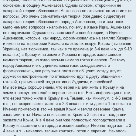
основном, в общину Ашкеназов). Одним словом, сторонники не
хазарской теории образования Ашкеназов не отвечают на многие эти
вопросы. Это очень сомнительная теория. Уже давно существует
хазарская теория образования народа Ашкеназов, но и там тоже
было немало вопросов - например, почему в языке Идиш Ашкеназов
нет тюркизмов. Однако согласно моей и новой теории, в Идише
Ашкеназов, которые, как народ, сформировались на землях Хазарии
и именно на территории Крыма и на землях вокруг Крыма (нынешняя
Украина), нет тюркизмов, так как в те времена (с 3-4 века н.э. до 9-10
века н.э.) в Крыму и на землях Украины в городах жило совсем
немного тюрков, но жило весьма немало готов и евреев. Поэтому
народ Ашкеназ и его удивительный язык складывались и
формировались, как результат плотного общения между двумя
дружески настроенными по отношению друг к другу общинами -
готской, принимавшей тогда активно Иудаизм, и еврейской.
Мы все ведь хорошо знаем, что евреи начали жить в Крыму и на
землях вокруг него ещё с первых веков н.э. Есть информация о том,
что евреи точно жили в Крыму и на Тамани, как минимум, с 4-5 веков
н.э., но, скорее всего, даже и с 2-3 века н.э. или даже с 1-го века н.э.
Именно примерно в это же время Крым и земли севернее Крыма
заселили готы. Начали они заселять Крым с 3 века н.э., когда они
захватили Крым. А в 4 веке они уже полностью господствовали в
Крыму и заселили его города и земли вообще. Именно тогда же - с 3-
4 века н.э. - начались тесные контакты готов с евреями. Началось