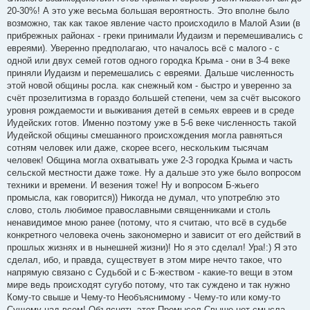
20-30%! А это уже весьма большая вероятность. Это вполне было
возможно, так как такое явление часто происходило в Малой Азии (в
прибрежных районах - греки принимали Иудаизм и перемешивались с
евреями). Уверенно предполагаю, что началось всё с малого - с
одной или двух семей готов одного городка Крыма - они в 3-4 веке
приняли Иудаизм и перемешались с евреями. Дальше численность
этой новой общины росла. как снежный ком - быстро и уверенно за
счёт прозелитизма в гораздо большей степени, чем за счёт высокого
уровня рождаемости и выживания детей в семьях евреев и в среде
Иудейских готов. Именно поэтому уже в 5-6 веке численность такой
Иудейской общины смешанного происхождения могла равняться
сотням человек или даже, скорее всего, нескольким тысячам
человек! Община могла охватывать уже 2-3 городка Крыма и часть
сельской местности даже тоже. Ну а дальше это уже было вопросом
техники и времени. И везения тоже! Ну и вопросом Б-жьего
промысла, как говорится)) Никогда не думал, что употреблю это
слово, столь любимое православными священниками и столь
ненавидимое мною ранее (потому, что я считаю, что всё в судьбе
конкретного человека очень закономерно и зависит от его действий в
прошлых жизнях и в нынешней жизни)! Но я это сделал! Ура!:) Я это
сделал, ибо, и правда, существует в этом мире нечто такое, что
напрямую связано с Судьбой и с Б-жеством - какие-то вещи в этом
мире ведь происходят сугубо потому, что так суждено и так нужно
Кому-то свыше и Чему-то Необъяснимому - Чему-то или кому-то
Сущему над всем! Объяснять этот Промысел Свыше нет смысла -