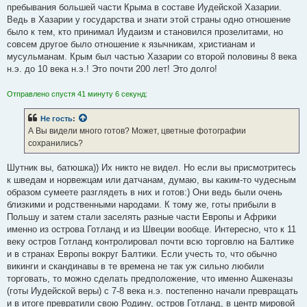
пребывания большей части Крыма в составе Иудейской Хазарии.
Ведь в Хазарии у государства и знати этой страны одно отношение
было к тем, кто принимал Иудаизм и становился прозелитами, но
совсем другое было отношение к язычникам, христианам и
мусульманам. Крым был частью Хазарии со второй половины 8 века
н.э. до 10 века н.э.! Это почти 200 лет! Это долго!
Отправлено спустя 41 минуту 6 секунд:
Не гость
:
А Вы видели много готов? Может, цветные фотографии
сохранились?
Шутник вы, батюшка)) Их никто не видел. Но если вы присмотритесь
к шведам и норвежцам или датчанам, думаю, вы каким-то чудесным
образом сумеете разглядеть в них и готов:) Они ведь были очень
близкими и родственными народами. К тому же, готы прибыли в
Польшу и затем стали заселять разные части Европы и Африки
именно из острова Готланд и из Швеции вообще. Интересно, что к 11
веку остров Готланд контролировал почти всю торговлю на Балтике
и в странах Европы вокруг Балтики. Если учесть то, что обычно
викинги и скандинавы в те времена не так уж сильно любили
торговать, то можно сделать предположение, что именно Ашкеназы
(готы Иудейской веры) с 7-8 века н.э. постепенно начали превращать
и в итоге превратили свою Родину, остров Готланд, в центр мировой