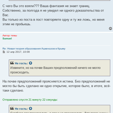
и
е
С чего Вы это взяли??? Ваша фантазия не знает границ.
Собственно, за полгода я не увидел ни одного доказательства от
Вас.
Вы только из поста в пост повторяете одну и ту же ложь, но меня
этим не пробьешь.
Автор темы
Samuel
Re: Новая теория образования Ашкеназов в Крыму
С
12 апр 2017, 10:08
о
о
б
Не гость
:
щ
е
Извините, но на почве Ваших предположений ничего не могло
н
происходить.
и
е
На почве предположений проясняется истина. Без предположений не
могло бы быть сделано ни одно открытие, которое было, в итоге, всё-
таки сделано.
Отправлено спустя 21 минуту 22 секунды:
Не гость
: