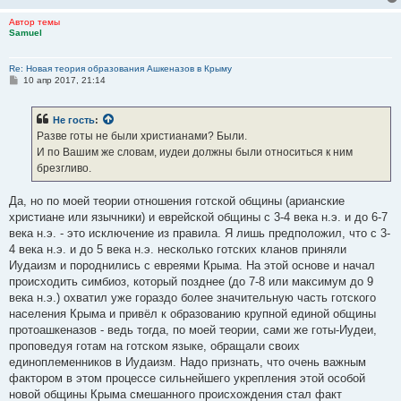
Автор темы
Samuel
Re: Новая теория образования Ашкеназов в Крыму
С
10 апр 2017, 21:14
о
о
б
Не гость
:
щ
е
Разве готы не были христианами? Были.
н
И по Вашим же словам, иудеи должны были относиться к ним
и
е
брезгливо.
Да, но по моей теории отношения готской общины (арианские
христиане или язычники) и еврейской общины с 3-4 века н.э. и до 6-7
века н.э. - это исключение из правила. Я лишь предположил, что с 3-
4 века н.э. и до 5 века н.э. несколько готских кланов приняли
Иудаизм и породнились с евреями Крыма. На этой основе и начал
происходить симбиоз, который позднее (до 7-8 или максимум до 9
века н.э.) охватил уже гораздо более значительную часть готского
населения Крыма и привёл к образованию крупной единой общины
протоашкеназов - ведь тогда, по моей теории, сами же готы-Иудеи,
проповедуя готам на готском языке, обращали своих
единоплеменников в Иудаизм. Надо признать, что очень важным
фактором в этом процессе сильнейшего укрепления этой особой
новой общины Крыма смешанного происхождения стал факт