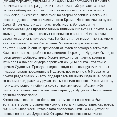
(греков) мерзкими, хитрыми и не надёжными еретиками! Отличия в
религиозном плане разделили готов и византийцев, хотя эта же
религия объединила готов с римлянами (помогла им заключить с
ними союз). О союзе с Византией во второй половине 4 века и в 5
веке н.э. даже и речи не было у готов Крыма! Но союзники им нужны
были. В том числе и для того, чтобы иметь больше сил и
возможностей для противостоянию влиянию Византии в Крыму, а не
только для защиты от разных кочевников и врагов. И тут богатые
евреи готам очень пригодились. Их было на тот момент не так много
- тут вы правы. Но они были очень богатыми и чрезвычайно
влиятельными. И они не требовали от готов перехода в такой тип
Христианства, который они ненавидели. Переход в Иудаизм был для
готов делом добровольным (кроме вождя готов Крыма, который
женился на дочери лидера еврейской общины Крыма - тот тайно
принял Иудаизм). Правда, позднее, когда готы обнаружили, что их
лидеры начали переходить в Иудаизм, постепенно с 5-6 века готы
Крыма разделились - часть подверглась влиянию Иудаизма, пойдя
за своими лидерами, а другая часть хранила верность Христианству
- они даже решили пойти на союз с греками-византийцами, ибо
считали это меньшим грехом, чем переход в Иудаизм. Они позднее
приняли православие.
Важно отметить то, что большая часть готов не согласна была
вступать в союз с Византией - они отвергали православие, как ересь.
Лишь меньшая часть готов стала православными - они и устроили
восстание против Иудейской Хазарии. Но это восстание было