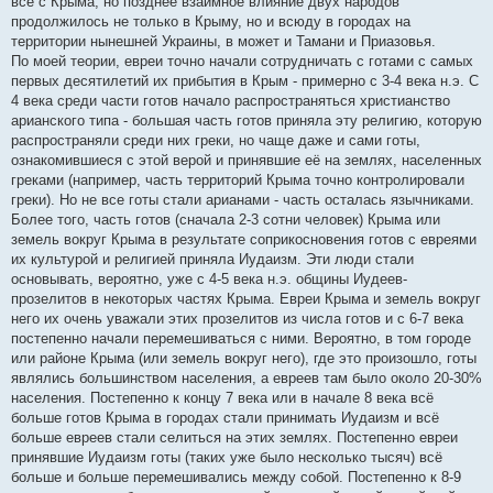
всё с Крыма, но позднее взаимное влияние двух народов
продолжилось не только в Крыму, но и всюду в городах на
территории нынешней Украины, в может и Тамани и Приазовья.
По моей теории, евреи точно начали сотрудничать с готами с самых
первых десятилетий их прибытия в Крым - примерно с 3-4 века н.э. С
4 века среди части готов начало распространяться христианство
арианского типа - большая часть готов приняла эту религию, которую
распространяли среди них греки, но чаще даже и сами готы,
ознакомившиеся с этой верой и принявшие её на землях, населенных
греками (например, часть территорий Крыма точно контролировали
греки). Но не все готы стали арианами - часть осталась язычниками.
Более того, часть готов (сначала 2-3 сотни человек) Крыма или
земель вокруг Крыма в результате соприкосновения готов с евреями
их культурой и религией приняла Иудаизм. Эти люди стали
основывать, вероятно, уже с 4-5 века н.э. общины Иудеев-
прозелитов в некоторых частях Крыма. Евреи Крыма и земель вокруг
него их очень уважали этих прозелитов из числа готов и с 6-7 века
постепенно начали перемешиваться с ними. Вероятно, в том городе
или районе Крыма (или земель вокруг него), где это произошло, готы
являлись большинством населения, а евреев там было около 20-30%
населения. Постепенно к концу 7 века или в начале 8 века всё
больше готов Крыма в городах стали принимать Иудаизм и всё
больше евреев стали селиться на этих землях. Постепенно евреи
принявшие Иудаизм готы (таких уже было несколько тысяч) всё
больше и больше перемешивались между собой. Постепенно к 8-9