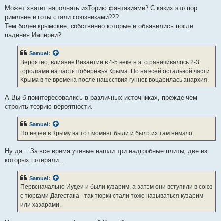
Может хватит наполнять изТорию фантазиями? С каких это пор
римляне и готы стали союзниками???
Тем более крымские, собственно которые и объявились после
падения Империи?
Samuel
:
Вероятно, влияние Византии в 4-5 веке н.э. ограничивалось 2-3
городками на части побережья Крыма. Но на всей остальной части
Крыма в те времена после нашествия гуннов воцарилась анархия.
А Вы б поинтересовались в различных источниках, прежде чем
строить теорию вероятности.
Samuel
:
Но евреи в Крыму на тот момент были и было их там немало.
Ну да... За все время ученые нашли три надгробные плиты, две из
которых потеряли...
Samuel
:
Первоначально Иудеи и были кузарим, а затем они вступили в союз
с тюрками Дагестана - так тюрки стали тоже называться кузарим
или хазарами.