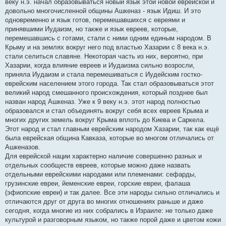
веку н.э. начал образовываться новый язык этой новой еврейской и
довольно многочисленной общины Ашкеназ - язык Идиш. И это
одновременно и язык готов, перемешавшихся с евреями и
принявшими Иудаизм, но также и язык евреев, которые,
перемешавшись с готами, стали с ними одним единым народом. В
Крыму и на землях вокруг него под властью Хазарии с 8 века н.э.
стали селиться славяне. Некоторая часть из них, вероятно, при
Хазарии, когда влияние евреев и Иудаизма сильно возросли,
приняла Иудаизм и стала перемешиваться с Иудейским гостко-
еврейским населением этого города. Так стал образовываться этот
великий народ смешанного происхождения, который позднее был
назван народ Ашкеназ. Уже к 9 веку н.э. этот народ полностью
образовался и стал объединять вокруг себя всех евреев Крыма и
многих других земель вокруг Крыма вплоть до Киева и Саркела.
Этот народ и стал главным еврейским народом Хазарии, так как ещё
была еврейская община Кавказа, которые во многом отличались от
Ашкеназов.
Для еврейской нации характерно наличие совершенно разных и
отдельных сообществ евреев, которые можно даже назвать
отдельными еврейскими народами или племенами: сефарды,
грузинские евреи, йеменские евреи, горские евреи, фалаша
(эфиопские евреи) и так далее. Все эти народы сильно отличались и
отличаются друг от друга во многих отношениях раньше и даже
сегодня, когда многие из них собрались в Израиле: не только даже
культурой и разговорным языком, но также порой даже и цветом кожи