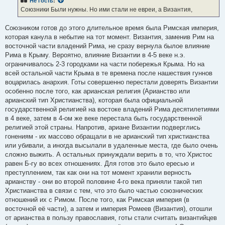
Не гость
:
Союзники Были нужны. Но ими стали не евреи, а Византия,
Союзником готов до этого длительное время была Римская империя,
которая канула в небытие на тот момент. Византия, заменив Рим на
восточной части владений Рима, не сразу вернула былое влияние
Рима в Крыму. Вероятно, влияние Византии в 4-5 веке н.э.
ограничивалось 2-3 городками на части побережья Крыма. Но на
всей остальной части Крыма в те времена после нашествия гуннов
воцарилась анархия. Готы совершенно перестали доверять Византии
особенно после того, как арианская религия (Арианство или
арианский тип Христианства), которая была официальной
государственной религией на востоке владений Рима десятилетиями
в 4 веке, затем в 4-ом же веке перестала быть государственной
религией этой страны. Напротив, ариане Византии подверглись
гонениям - их массово обращали в не арианский тип христианства
или убивали, а иногда высылали в удаленные места, где было очень
сложно выжить. А остальных принуждали верить в то, что Христос
равен Б-гу во всех отношениях. Для готов это было ересью и
преступлением, так как они на тот момент хранили верность
арианству - они во второй половине 4-го века приняли такой тип
Христианства в связи с тем, что это было частью союзнических
отношений их с Римом. После того, как Римская империя (в
восточной её части), а затем и империя Ромеев (Византия), отошли
от арианства в пользу православия, готы стали считать византийцев