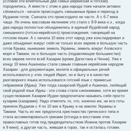
условии эти влиятельные две семьи (еврейская и готская)
породнились. А вместе с этим и два народа тоже начали активно
сближаться - начали происходить смешанные браки и переход в
Иудаизм готов. Сначала это происходило не часто. А с 6-7 века
чаще. Но очень массовым явлением это стало с 8-9 века н.э., когда
два народа полностью объединились в единый Иудейский народ
смешанного (готско-еврейского) происхождения, говорящий на
готском языке. А с начала 10 века этот народ уже конслидировал и
даже объединил вокруг себя не только всех евреев и большую часть
готов Крыма, нынешних земель Украины, земель вокруг Азовского
моря и Тамани, но и большую часть (подавляющее большинство)
всех евреев почти всей Хазарии (кроме Дагестана и Чечни). Уже к
концу 10 века Ашкеназы стали самым главным еврейским народом
Хазарии - для документации, молитв и официальных речей
использовался у этих людей Иврит, но в быту и в качестве
разговорного языка использовался готский язык с примесью
гебраизмов (Идиш). Уже тогда хазарский Иудей и Ашкеназ, любящий
свой родной язык Идиш - эти слова стали синонимами, хотя во время
существования Хазарии Иудеи предпочитали называть себя просто
кузарим (хазарами). Надо отметить то, что, конечно же, не все готы
приняли Иудаизм с 4 по 10 век в Крыму и на землях Украины и
Тамани. Часть из них предпочла христианство греческого типа и
стала ассимилироваться греками (отсюда и восстание этих
православных готов под предводительством Иоанна против Хазарии
в 9 веке), а другая часть, жившая в горах, так и осталась готами,