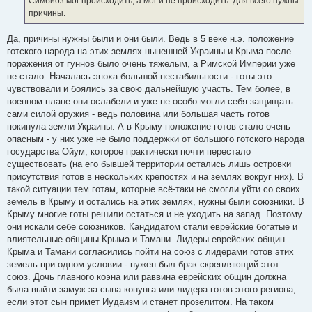
Симбиоз мог происходить, а мог и не происходить. Для всего нужны
причины.
Да, причины нужны были и они были. Ведь в 5 веке н.э. положение
готского народа на этих землях нынешней Украины и Крыма после
поражения от гуннов было очень тяжелым, а Римской Империи уже
не стало. Началась эпоха большой нестабильности - готы это
чувствовали и боялись за свою дальнейшую участь. Тем более, в
военном плане они ослабели и уже не особо могли себя защищать
сами силой оружия - ведь половина или большая часть готов
покинула земли Украины. А в Крыму положение готов стало очень
опасным - у них уже не было поддержки от большого готского народа
государства Ойум, которое практически почти перестало
существовать (на его бывшей территории остались лишь островки
присутствия готов в нескольких крепостях и на землях вокруг них). В
такой ситуации тем готам, которые всё-таки не смогли уйти со своих
земель в Крыму и остались на этих землях, нужны были союзники. В
Крыму многие готы решили остаться и не уходить на запад. Поэтому
они искали себе союзников. Кандидатом стали еврейские богатые и
влиятельные общины Крыма и Тамани. Лидеры еврейских общин
Крыма и Тамани согласились пойти на союз с лидерами готов этих
земель при одном условии - нужен был брак скрепляющий этот
союз. Дочь главного коэна или раввина еврейских общин должна
была выйти замуж за сына конунга или лидера готов этого региона,
если этот сын примет Иудаизм и станет прозелитом. На таком