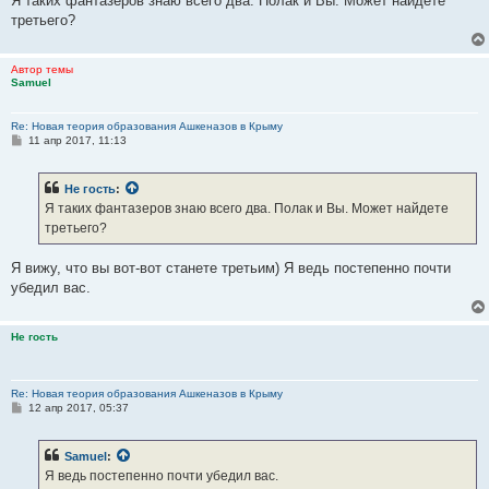
Я таких фантазеров знаю всего два. Полак и Вы. Может найдете
третьего?
Автор темы
Samuel
Re: Новая теория образования Ашкеназов в Крыму
С
11 апр 2017, 11:13
о
о
б
Не гость
:
щ
е
Я таких фантазеров знаю всего два. Полак и Вы. Может найдете
н
третьего?
и
е
Я вижу, что вы вот-вот станете третьим) Я ведь постепенно почти
убедил вас.
Не гость
Re: Новая теория образования Ашкеназов в Крыму
С
12 апр 2017, 05:37
о
о
б
Samuel
:
щ
е
Я ведь постепенно почти убедил вас.
н