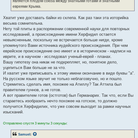
является плодом союза между знатными готами и знатными
евреями Крыма.
Хватит уже доставать байки из склепа. Как раз таки эта изторийка
весьма сомнительна.
Нету той плиты в распоряжении современной науки для повторных
исследований, а происхождение имени Херфидил остается
невыясненным, поскольку не встречается больше нигде, кроме
упомянутого Вами источника иудейского происхождения. При чем
еврейское происхождение оно имеет и в историческом - надписи на
иврите, и в научном - исследовал ученый-еврей - планах.
Вашу гипотезу она никак не подкрепляет, но, понятное дело,
уцепиться Вам больше не за что.
И хватит уже приписывать к этому имени окончание в виде буквы "а".
На русском языке звучит не только неблагозвучно, но и пошло.
Стремитесь сделать имя, похожее на Атиллу? Так Аттила был
правителем гуннов, а не готов.
А вот правителем готов (остготов) был Германарих. Так что, если Вы
стараетесь изобразить нечто похожее на готское, то должно
получится Херфидилих, что уже совсем выходит за рамки научных
изысканий.
Отправлено спустя 3 минуты 3 секунды:
Samuel
: