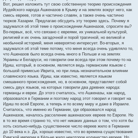
б
Вот, решил изложить тут свою собственную теорию происхождения
щ
е
Иудейского народа Ашкеназов в Крыму и на землях вокруг него, как
н
смесь евреев, готов и частично славян, а также очень частично
и
е
тюрков Хазарии. Предлагаю обсудить эту теорию здесь. Почему я
задумался об этой теме о происхождении Ашкеназов, спросите вы?
Во-первых, всё, что связано с евреями, их уникальной культурой,
религией и их очень загадочной и порой трагичной, но великой и
необычной историей, меня невероятно интересует. Во-вторых, я
задумался об этой теме потому, что меня всегда очень удивляло то,
что Ашеназов было всегда очень много в Польше и на землях
Украины и Беларуси, но говорили они всегда при этом почему-то на
Идиш, который, в основном, является ведь германским языком с
большой примесью Иврита, но при лишь незначительном влиянии
славянского языка. Идиш, как известно, является языком
смешанного происхождения, но, в основном, представляет собой
смесь двух языков, на которых говорили два древних народа:
германцы и евреи. До этого считалось, что Ашкеназы, как народ,
образовался в Германии и поэтому народ этот говорил и говорит на
Идиш по всей Европе, а теперь и по всему миру и даже в Израиле.
Считалось, что именно из Германии, где образовался народ
Ашкеназов, началось расселение ашкеназских евреев по Европе. Но
в то же время странно то, что нет никаких данных о том, что хотя бы
хоть сколько-нибудь существенное число евреев жило в Германии
до 10 века н.э. Да, хорошо известно, что во времена существования
Римской империи в Кёльне жило некоторое количество евреев. Но