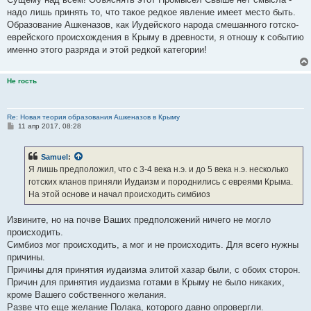
надо лишь принять то, что такое редкое явление имеет место быть.
Образование Ашкеназов, как Иудейского народа смешанного готско-
еврейского происхождения в Крыму в древности, я отношу к событию
именно этого разряда и этой редкой категории!
Не гость
Re: Новая теория образования Ашкеназов в Крыму
С
11 апр 2017, 08:28
о
о
б
Samuel
:
щ
е
Я лишь предположил, что с 3-4 века н.э. и до 5 века н.э. несколько
н
готских кланов приняли Иудаизм и породнились с евреями Крыма.
и
е
На этой основе и начал происходить симбиоз
Извините, но на почве Ваших предположений ничего не могло
происходить.
Симбиоз мог происходить, а мог и не происходить. Для всего нужны
причины.
Причины для принятия иудаизма элитой хазар были, с обоих сторон.
Причин для принятия иудаизма готами в Крыму не было никаких,
кроме Вашего собственного желания.
Разве что еще желание Полака, которого давно опровергли.