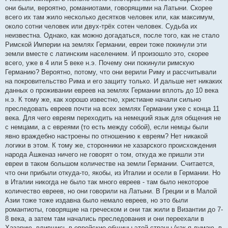
они были, вероятно, романиотами, говорящими на Латыни. Скорее
всего их там жило несколько десятков человек или, как максимум,
около сотни человек или двух-трёх сотен человек. Судьба их
неизвестна. Однако, как можно догадаться, после того, как не стало
Римской Империи на землях Германии, евреи тоже покинули эти
земли вместе с латинским населением. И произошло это, скорее
всего, уже в 4 или 5 веке н.э. Почему они покинули римскую
Германию? Вероятно, потому, что они верили Риму и рассчитывали
на покровительство Рима и его защиту только. И дальше нет никаких
данных о проживании евреев на землях Германии вплоть до 10 века
н.э. К тому же, как хорошо известно, христиане начали сильно
преследовать евреев почти на всех землях Германии уже с конца 11
века. Для чего евреям переходить на немецкий язык для общения не
с немцами, а с евреями (то есть между собой), если немцы были
явно враждебно настроены по отношению к евреям? Нет никакой
логики в этом. К тому же, сторонники не хазарского происхождения
народа Ашкеназ ничего не говорят о том, откуда же пришли эти
евреи в таком большом количестве на земли Германии. Считается,
что они прибыли откуда-то, якобы, из Италии и осели в Германии. Но
в Италии никогда не было так много евреев - там было некоторое
количество евреев, но они говорили на Латыни. В Греции и в Малой
Азии тоже тоже издавна было немало евреев, но это были
романтиоты, говорящие на греческом и они так жили в Византии до 7-
8 века, а затем там начались преследования и они переехали в
Хазарию, влившись в еврейские общины этой страны (как я думаю, в