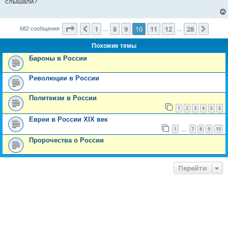
слышали?
щ
е
н
и
Страница
10
из
28
е
1
8
9
10
11
12
28
Пред.
След.
682 сообщения
…
…
Похожие темы
Бароны в России
Революции в России
Политеизм в России
1
2
3
4
5
6
Евреи в России XIX век
1
7
8
9
10
…
Пророчества о России
Перейти