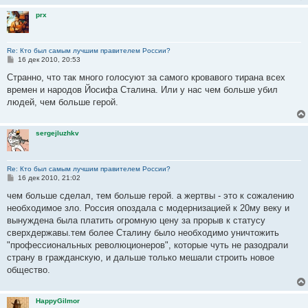
prx
Re: Кто был самым лучшим правителем России?
С
16 дек 2010, 20:53
о
о
Странно, что так много голосуют за самого кровавого тирана всех
б
времен и народов Йосифа Сталина. Или у нас чем больше убил
щ
е
людей, чем больше герой.
н
и
е
sergejluzhkv
Re: Кто был самым лучшим правителем России?
С
16 дек 2010, 21:02
о
о
чем больше сделал, тем больше герой. а жертвы - это к сожалению
б
необходимое зло. Россия опоздала с модернизацией к 20му веку и
щ
е
вынуждена была платить огромную цену за прорыв к статусу
н
сверхдержавы.тем более Сталину было необходимо уничтожить
и
е
"профессиональных революционеров", которые чуть не разодрали
страну в гражданскую, и дальше только мешали строить новое
общество.
HappyGilmor