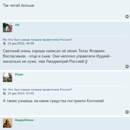
о
о
Так читай больше
б
щ
е
н
и
zig
е
Re: Кто был самым лучшим правителем России?
С
15 дек 2010, 06:58
о
о
Светоний очень хорошо написал об обоих Титах Флавиях
б
Веспасианах - отце и сыне. Они неплохо управляли Иудеей -
щ
е
нисколько не хуже, чем Лжедмитрий Россией:))
н
и
е
Platin
Re: Кто был самым лучшим правителем России?
С
15 дек 2010, 07:03
о
о
А также узнаешь на какие средства построили Коллизей
б
щ
е
н
и
HappyGilmor
е