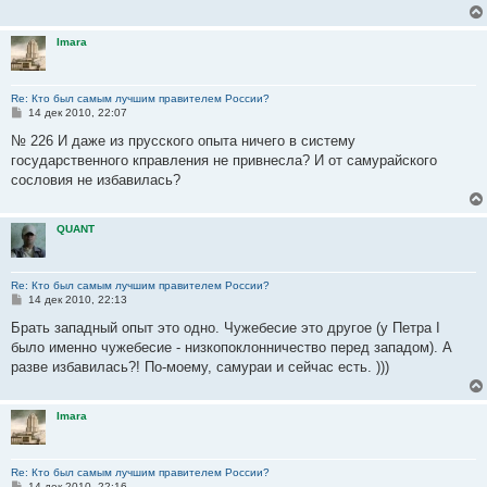
е
н
и
Imara
е
Re: Кто был самым лучшим правителем России?
С
14 дек 2010, 22:07
о
о
№ 226 И даже из прусского опыта ничего в систему
б
государственного кправления не привнесла? И от самурайского
щ
е
сословия не избавилась?
н
и
е
QUANT
Re: Кто был самым лучшим правителем России?
С
14 дек 2010, 22:13
о
о
Брать западный опыт это одно. Чужебесие это другое (у Петра I
б
было именно чужебесие - низкопоклонничество перед западом). А
щ
е
разве избавилась?! По-моему, самураи и сейчас есть. )))
н
и
е
Imara
Re: Кто был самым лучшим правителем России?
С
14 дек 2010, 22:16