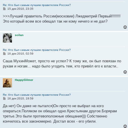
Re: Кто был самым лучшим правителем России?
С
15 дек 2010, 23:35
о
о
>>>Лучший правитель России(московии) Лжедмитрий Первый!!!!!!!!
б
Это который всем все обещал так ни кому ничего и не дал?
щ
е
н
и
scilan
е
Re: Кто был самым лучшим правителем России?
С
16 дек 2010, 02:59
о
о
Саша МухинМожет, просто не успел? К тому же, он был повязан по
б
рукам и ногам... надо было угодить тем, кто привёл его к власти..
щ
е
н
и
HappyGilmor
е
Re: Кто был самым лучшим правителем России?
С
16 дек 2010, 19:59
о
о
Да нет) Он даже не пытался)Он просто не выбрал на кого
б
операться.Поляком он обещал одно.Крестьянам другое.Борярам
щ
е
третье.Это были протевоположные обещания))) Собственно
н
кончилось все закономерно. Достал всех - его убили.
и
е