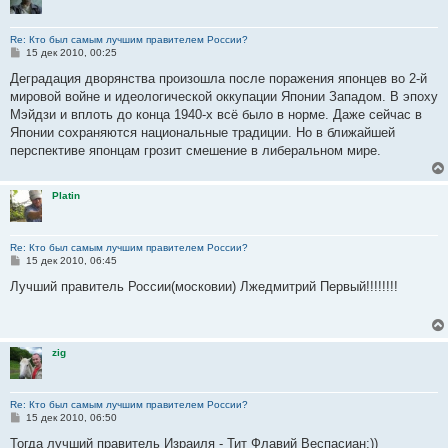
Re: Кто был самым лучшим правителем России?
С
15 дек 2010, 00:25
о
о
Деградация дворянства произошла после поражения японцев во 2-й
б
мировой войне и идеологической оккупации Японии Западом. В эпоху
щ
е
Мэйдзи и вплоть до конца 1940-х всё было в норме. Даже сейчас в
н
Японии сохраняются национальные традиции. Но в ближайшей
и
е
перспективе японцам грозит смешение в либеральном мире.
Platin
Re: Кто был самым лучшим правителем России?
С
15 дек 2010, 06:45
о
о
Лучший правитель России(московии) Лжедмитрий Первый!!!!!!!!
б
щ
е
н
и
zig
е
Re: Кто был самым лучшим правителем России?
С
15 дек 2010, 06:50
о
о
Тогда лучший правитель Израиля - Тит Флавий Веспасиан:))