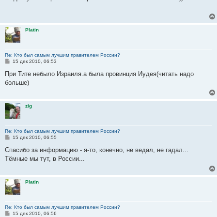
б
щ
е
н
и
Platin
е
Re: Кто был самым лучшим правителем России?
С
15 дек 2010, 06:53
о
о
При Тите небыло Израиля.а была провинция Иудея(читать надо
б
больше)
щ
е
н
и
zig
е
Re: Кто был самым лучшим правителем России?
С
15 дек 2010, 06:55
о
о
Спасибо за информацию - я-то, конечно, не ведал, не гадал...
б
Тёмные мы тут, в России...
щ
е
н
и
Platin
е
Re: Кто был самым лучшим правителем России?
С
15 дек 2010, 06:56