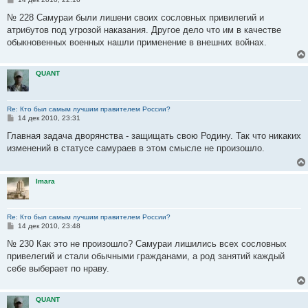
о
о
№ 228 Самураи были лишени своих сословных привилегий и
б
атрибутов под угрозой наказания. Другое дело что им в качестве
щ
е
обыкновенных военных нашли применение в внешних войнах.
н
и
е
QUANT
Re: Кто был самым лучшим правителем России?
С
14 дек 2010, 23:31
о
о
Главная задача дворянства - защищать свою Родину. Так что никаких
б
изменений в статусе самураев в этом смысле не произошло.
щ
е
н
и
Imara
е
Re: Кто был самым лучшим правителем России?
С
14 дек 2010, 23:48
о
о
№ 230 Как это не произошло? Самураи лишились всех сословных
б
привелегий и стали обычными гражданами, а род занятий каждый
щ
е
себе выберает по нраву.
н
и
е
QUANT