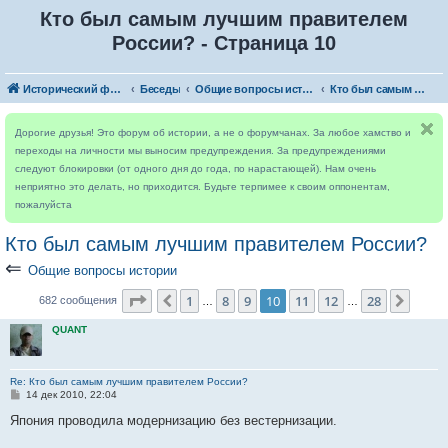
Кто был самым лучшим правителем
России? - Страница 10
Исторический форум
Беседы
Общие вопросы истории
Кто был самым лучшим правителем России?
Дорогие друзья! Это форум об истории, а не о форумчанах. За любое хамство и
переходы на личности мы выносим предупреждения. За предупреждениями
следуют блокировки (от одного дня до года, по нарастающей). Нам очень
неприятно это делать, но приходится. Будьте терпимее к своим оппонентам,
пожалуйста
Кто был самым лучшим правителем России?
⇐
Общие вопросы истории
Страница
10
из
28
1
8
9
10
11
12
28
Пред.
След.
682 сообщения
…
…
QUANT
Re: Кто был самым лучшим правителем России?
С
14 дек 2010, 22:04
о
о
Япония проводила модернизацию без вестернизации.
б
щ