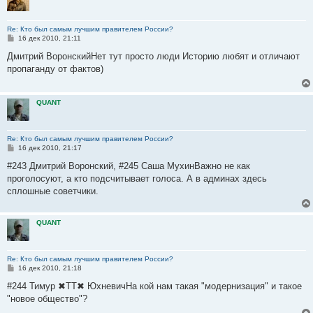
Re: Кто был самым лучшим правителем России?
С
16 дек 2010, 21:11
о
о
Дмитрий ВоронскийНет тут просто люди Историю любят и отличают
б
пропаганду от фактов)
щ
е
н
и
QUANT
е
Re: Кто был самым лучшим правителем России?
С
16 дек 2010, 21:17
о
о
#243 Дмитрий Воронский, #245 Саша МухинВажно не как
б
проголосуют, а кто подсчитывает голоса. А в админах здесь
щ
е
сплошные советчики.
н
и
е
QUANT
Re: Кто был самым лучшим правителем России?
С
16 дек 2010, 21:18
о
о
#244 Тимур ✖TT✖ ЮхневичНа кой нам такая "модернизация" и такое
б
"новое общество"?
щ
е