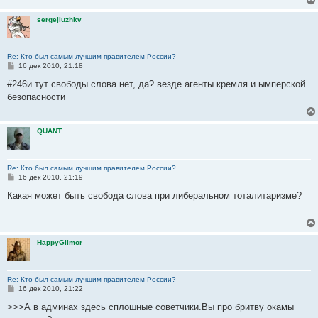
н
и
sergejluzhkv
е
Re: Кто был самым лучшим правителем России?
С
16 дек 2010, 21:18
о
о
#246и тут свободы слова нет, да? везде агенты кремля и ымперской
б
безопасности
щ
е
н
и
QUANT
е
Re: Кто был самым лучшим правителем России?
С
16 дек 2010, 21:19
о
о
Какая может быть свобода слова при либеральном тоталитаризме?
б
щ
е
н
и
HappyGilmor
е
Re: Кто был самым лучшим правителем России?
С
16 дек 2010, 21:22
о
о
>>>А в админах здесь сплошные советчики.Вы про бритву окамы
б